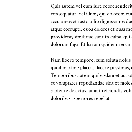
Quis autem vel eum iure reprehenderit, 
consequatur, vel illum, qui dolorem eum
accusamus et iusto odio dignissimos du
atque corrupti, quos dolores et quas mo
provident, similique sunt in culpa, qui 
dolorum fuga. Et harum quidem rerum fac
Nam libero tempore, cum soluta nobis e
quod maxime placeat, facere possimus, 
Temporibus autem quibusdam et aut offi
et voluptates repudiandae sint et mole
sapiente delectus, ut aut reiciendis vo
doloribus asperiores repellat.