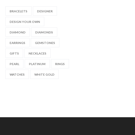
BRACELETS
DESIGNER
DESIGN YOUR OWN
DIAMOND
DIAMONDS
EARRINGS
GEMSTONES
GIFTS
NECKLACES
PEARL
PLATINUM
RINGS
WATCHES
WHITE GOLD