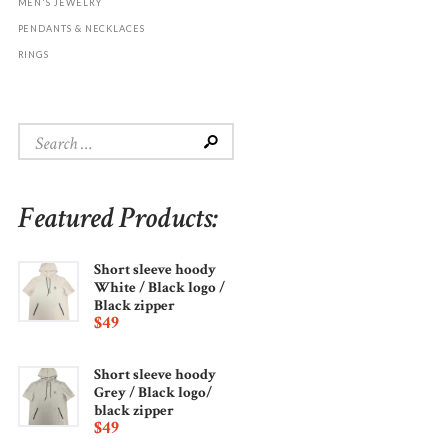
MEN'S JEWELRY
PENDANTS & NECKLACES
RINGS
Search
for:
Featured Products:
Short sleeve hoody
White / Black logo /
Black zipper
$
49
Short sleeve hoody
Grey / Black logo/
black zipper
$
49