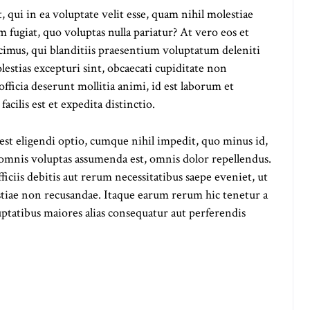
qui in ea voluptate velit esse, quam nihil molestiae
 fugiat, quo voluptas nulla pariatur? At vero eos et
cimus, qui blanditiis praesentium voluptatum deleniti
lestias excepturi sint, obcaecati cupiditate non
officia deserunt mollitia animi, id est laborum et
ilis est et expedita distinctio.
st eligendi optio, cumque nihil impedit, quo minus id,
omnis voluptas assumenda est, omnis dolor repellendus.
ciis debitis aut rerum necessitatibus saepe eveniet, ut
stiae non recusandae. Itaque earum rerum hic tenetur a
luptatibus maiores alias consequatur aut perferendis