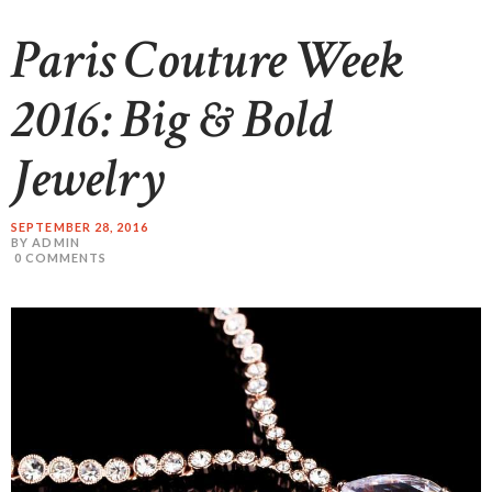
Paris Couture Week
2016: Big & Bold
HOME
Jewelry
ABOUT US
SHOP
SEPTEMBER 28, 2016
BY ADMIN
CONTACT US
0
COMMENTS