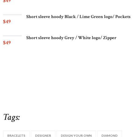
$
49
Short sleeve hoody Black / Lime Green logo/ Pockets
$
49
Short sleeve hoody Grey / White logo/ Zipper
$
49
Tags:
BRACELETS
DESIGNER
DESIGN YOUR OWN
DIAMOND