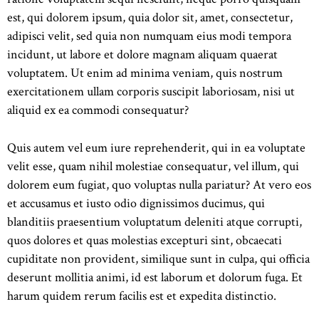
est, qui dolorem ipsum, quia dolor sit, amet, consectetur,
adipisci velit, sed quia non numquam eius modi tempora
incidunt, ut labore et dolore magnam aliquam quaerat
voluptatem. Ut enim ad minima veniam, quis nostrum
exercitationem ullam corporis suscipit laboriosam, nisi ut
aliquid ex ea commodi consequatur?
Quis autem vel eum iure reprehenderit, qui in ea voluptate
velit esse, quam nihil molestiae consequatur, vel illum, qui
dolorem eum fugiat, quo voluptas nulla pariatur? At vero eos
et accusamus et iusto odio dignissimos ducimus, qui
blanditiis praesentium voluptatum deleniti atque corrupti,
quos dolores et quas molestias excepturi sint, obcaecati
cupiditate non provident, similique sunt in culpa, qui officia
deserunt mollitia animi, id est laborum et dolorum fuga. Et
harum quidem rerum facilis est et expedita distinctio.