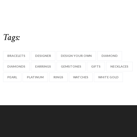
Tags:
BRACELETS
DESIGNER
DESIGN YOUR OWN
DIAMOND
DIAMONDS
EARRINGS
GEMSTONES
GIFTS
NECKLACES
PEARL
PLATINUM
RINGS
WATCHES
WHITE GOLD