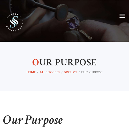
O
UR PURPOSE
HOME
ALL SERVICES
GROUP 2
OUR PURPOSE
HOME
Our Purpose
ABOUT US