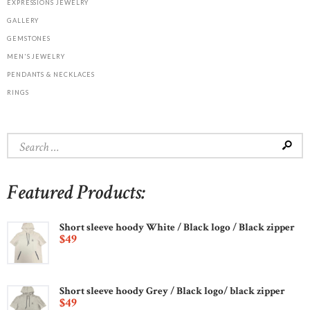
EXPRESSIONS JEWELRY
GALLERY
GEMSTONES
MEN'S JEWELRY
PENDANTS & NECKLACES
RINGS
Search
for:
Featured Products:
Short sleeve hoody White / Black logo / Black zipper
$
49
Short sleeve hoody Grey / Black logo/ black zipper
$
49