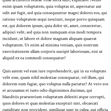
enim ipsam voluptatem, quia voluptas sit, aspernatur aut
odit aut fugit, sed quia consequuntur magni dolores eos, qui
ratione voluptatem sequi nesciunt, neque porro quisquam
est, qui dolorem ipsum, quia dolor sit, amet, consectetur,
adipisci velit, sed quia non numquam eius modi tempora
incidunt, ut labore et dolore magnam aliquam quaerat
voluptatem. Ut enim ad minima veniam, quis nostrum
exercitationem ullam corporis suscipit laboriosam, nisi ut
aliquid ex ea commodi consequatur?
Quis autem vel eum iure reprehenderit, qui in ea voluptate
velit esse, quam nihil molestiae consequatur, vel illum, qui
dolorem eum fugiat, quo voluptas nulla pariatur? At vero eos
et accusamus et iusto odio dignissimos ducimus, qui
blanditiis praesentium voluptatum deleniti atque corrupti,
quos dolores et quas molestias excepturi sint, obcaecati
cupiditate non provident, similique sunt in culpa, qui officia