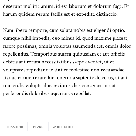
deserunt mollitia animi, id est laborum et dolorum fuga. Et
harum quidem rerum facilis est et expedita distinctio.
HOME
ABOUT US
Nam libero tempore, cum soluta nobis est eligendi optio,
SHOP
cumque nihil impedit, quo minus id, quod maxime placeat,
facere possimus, omnis voluptas assumenda est, omnis dolor
CONTACT US
repellendus. Temporibus autem quibusdam et aut officiis
debitis aut rerum necessitatibus saepe eveniet, ut et
voluptates repudiandae sint et molestiae non recusandae.
Itaque earum rerum hic tenetur a sapiente delectus, ut aut
reiciendis voluptatibus maiores alias consequatur aut
perferendis doloribus asperiores repellat.
DIAMOND
PEARL
WHITE GOLD