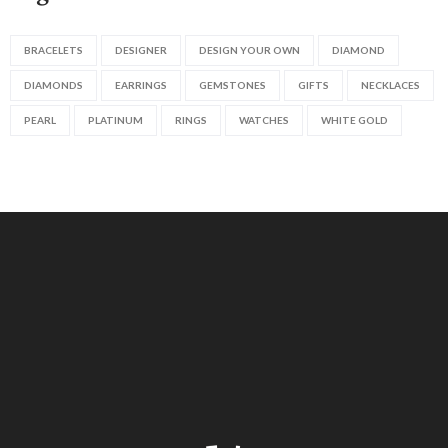
BRACELETS
DESIGNER
DESIGN YOUR OWN
DIAMOND
DIAMONDS
EARRINGS
GEMSTONES
GIFTS
NECKLACES
PEARL
PLATINUM
RINGS
WATCHES
WHITE GOLD